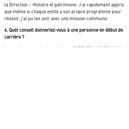
la Direction – Histoire et patrimoine. J’ai rapidement appris
que même si chaque entité a son propre programme pour
réussir, j’ai pu les unir avec une mission commune.
4. Quel conseil donneriez-vous à une personne en début de
carrière ?
Lorsqu’une occasion se présente, DITES TOUJOURS OUI !
L’aventure et la croissance vous attendent lorsque vous
dites OUI à un défi. Trop souvent, nous restons assis en se
demandant si on a les compétences requises, si on a de
l’expérience dans ce domaine, si on PEUT réellement faire
cela. Je pense vraiment que la question importante à se
poser est celle-ci : est-ce que vous VOULEZ le faire ? Si la
réponse est OUI, alors relevez le défi et faites-vous
confiance sachant que vous avez les compétences et la
détermination pour vous en sortir.