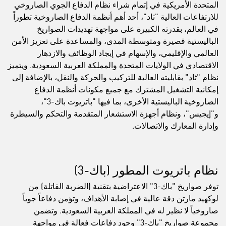
المتحدة الأمريكية في إتمام شراء نظام الدفاع الجوي الصاروخي
للارتفاعات العالية "ثاد"، أحد أهم أنظمة الدفاع الصاروخية تطوراً
في العالم، بقدرته الكبيرة على مواجهة تهديدات الصواريخ
الباليستية قصيرة ومتوسطة المدى، والمساعدة على تعزيز الأمن
العالمي والإقليمي، والإسهام في إيجاد الوظائف والازدهار
الاقتصادي في الولايات المتحدة والمملكة العربية السعودية. ويتميز
نظام "ثاد" بقابليته العالية للتركيب والحركة والنقل، بالإضافة إلى
إمكانية التشغيل المشترك مع جميع مكونات أنظمة الدفاع
الصاروخية الباليستية الأخرى، بما فيها "باتريوت باك-3"،
و"إيجيس"، ونظام أجهزة الاستشعار المتقدمة والتحكم والسيطرة
وإدارة المعارك والاتصالات.
نظام باتريوت المطور (باك-3)
توفر صواريخ "باك-3" الاعتراضية بتقنية (الضربة القاتلة) من
لوكهيد مارتن دقة عالية في إصابة الأهداف، وتؤمن دفاعاً جوياً
صاروخياً لا نظير له في المملكة العربية السعودية. وتضمن
مجموعة صواريخ "باك-3" وجود دفاعات فعالة في مواجهة