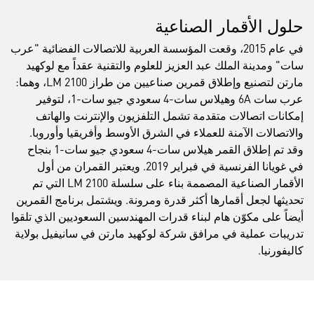
حلول الأقمار الصناعية
في عام 2015، وقعت المؤسسة العربية للاتصالات الفضائية "عرب
سات" ومدينة الملك عبد العزيز للعلوم والتقنية عقداً مع لوكهيد
مارتن لتصنيع وإطلاق قمرين صناعيين من طراز LM 2100، وهما:
عرب سات 6A وهيلاس سات-4 سعودي جيو سات-1، لتوفير
إمكانات اتصالات متقدمة تشمل التلفزيون والإنترنت والهاتف
والاتصالات الآمنة للعملاء في الشرق الأوسط وأفريقيا وأوروبا.
وقد تم إطلاق القمر هيلاس سات-4 سعودي جيو سات-1 بنجاح
في غويانا الفرنسية في فبراير 2019. ويعتبر القمران من أول
الأقمار الصناعية المصممة بناء على سلسلة LM 2100 التي تم
تحديثها لجعل أقمارها أكثر قدرة ومرونة. ويشتمل برنامج القمرين
أيضاً على مكوّن هام لبناء قدرات المهندسين السعوديين الذي تلقوا
تدريبات عملية في مرافق شركة لوكهيد مارتن في سانيفيل بولاية
كاليفورنيا.