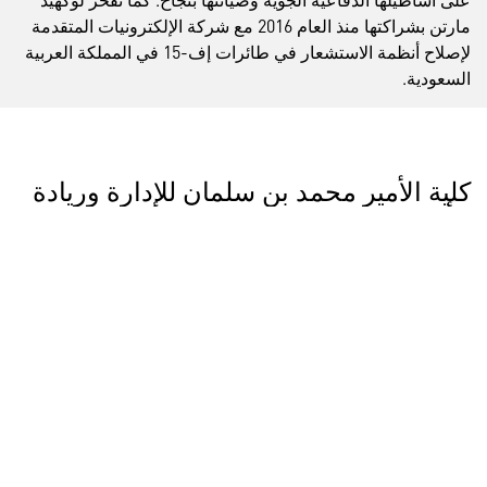
مارتن بشراكتها منذ العام 2016 مع شركة الإلكترونيات المتقدمة
لإصلاح أنظمة الاستشعار في طائرات إف-15 في المملكة العربية
السعودية.
كلية الأمير محمد بن سلمان للإدارة وريادة
الأعمال
في عام 2016، أقامت لوكهيد مارتن شراكة مع مدينة الملك عبد
الله الاقتصادية ومؤسسة "مسك" وكلية بابسون بهدف إطلاق كلية
ريادة الأعمال الجديدة، كلية الأمير محمد بن سلمان للإدارة وريادة
الأعمال الهادفة إلى دعم ورعاية المواهب السعودية في مجالات
العلوم والبحوث والدراسات التطبيقية من خلال التعلم العملي
بمستوى ريادي عالمي. وقد استقبلت الكلية أول دفعة من الطلبة
في سبتمبر 2017 لبرنامج ماجستير إدارة الأعمال بدوام كامل
والبرنامج التنفيذي.