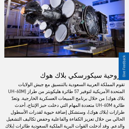
Give Feedback
مروحية سيكورسكي بلاك هوك
تقوم المملكة العربية السعودية بالتنسيق مع جيش الولايات
المتحدة الأمريكية لتوفير 57 طائرة هليكوبتر من طراز (UH-60M
بلاك هوك) من خلال برنامج المبيعات العسكرية الخارجية. وتعدّ
طائرة UH-60M متعددة المهام التي دخلت حيز الإنتاج، أحدث
طرازات (بلاك هوك)، وستشكل إضافة حيوية لقدرات الأسطول
الحالي من خلال تعزيز الكفاءة والفاعلية وخفض تكاليف التشغيل
والدعم. وقد أدخلت القوات البرية الملكية السعودية طائرات (بلاك