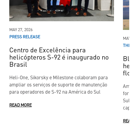
MAY 27, 2026
PRESS RELEASE
MAY 0
THIR
Centro de Excelência para
helicópteros S-92 é inaugurado no
Bla
Brasil
hel
flo
Heli-One, Sikorsky e Milestone colaboram para
ampliar os serviços de suporte de manutenção
Among
para operadores de S-92 na América do Sul
force
Sul, 
READ MORE
capab
READ