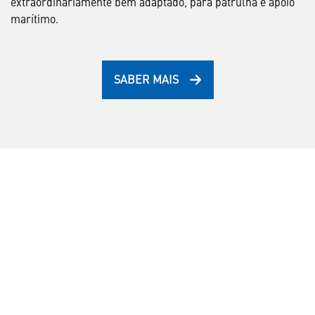
extraordinariamente bem adaptado, para patrulha e apoio
marítimo.
SABER MAIS
F-16