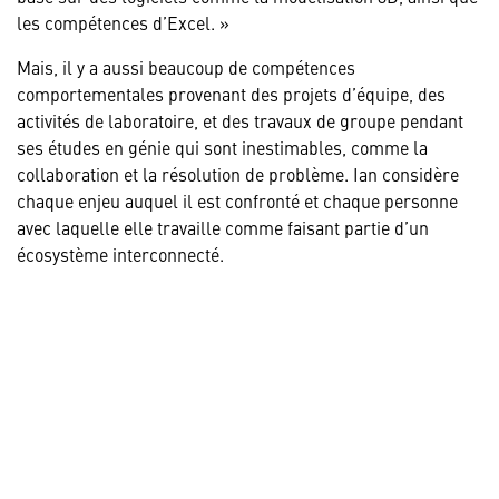
les compétences d’Excel. »
Mais, il y a aussi beaucoup de compétences
comportementales provenant des projets d’équipe, des
activités de laboratoire, et des travaux de groupe pendant
ses études en génie qui sont inestimables, comme la
collaboration et la résolution de problème. Ian considère
chaque enjeu auquel il est confronté et chaque personne
avec laquelle elle travaille comme faisant partie d’un
écosystème interconnecté.
« Tout est connecté. Que ce soit par câbles ou par verrous,
tout le matériel sur les navires doit fonctionner
correctement ensemble, tout comme les équipes qui
travaillent sur eux. Il est important de pouvoir travailler
efficacement avec les gens pour évaluer un problème et
apporter une solution. »
Qu’est-ce qui continue