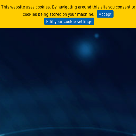
Mois national du génie – F
This website uses cookies. By navigating around this site you consent to
cookies being stored on your machine.
Accept
Edit your cookie settings