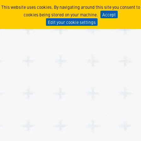
世界最先端レーダーの7
This website uses cookies. By navigating around this site you consent to
cookies being stored on your machine.
Accept
Edit your cookie settings