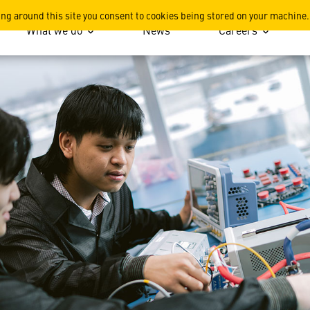
dial du F-35 : L’expertise 
ing around this site you consent to cookies being stored on your machine.
What we do
News
Careers