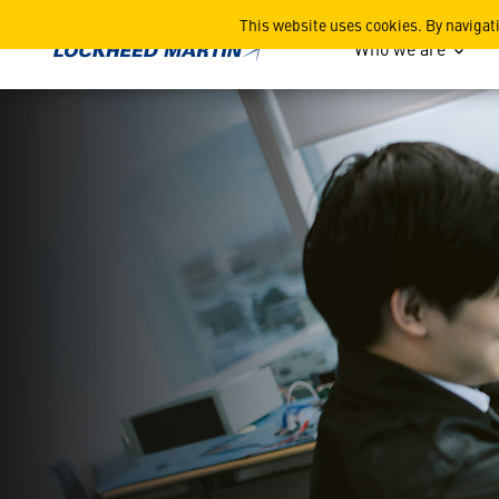
Exécution du programme mon
This website uses cookies. By navigat
Who we are