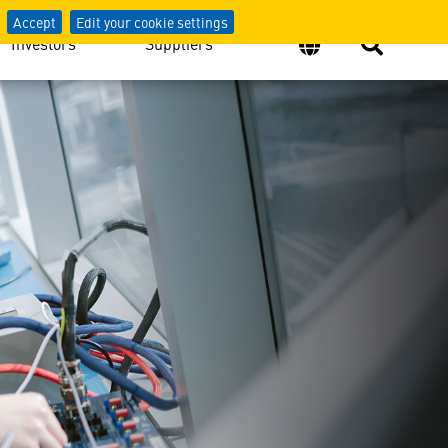
en logiciel d’Aversan
Accept
Edit your cookie settings
Investors
Suppliers