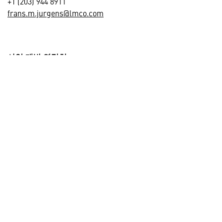
+1 (203) 944 8911
frans.m.jurgens@lmco.com
사업 개발 연락처
+1 (800) WINGED-S (946-4337)
CSSCustPortalSuppt@sikorsky.com
미디어 연락처