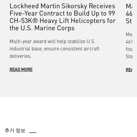
Lockheed Martin Sikorsky Receives
Mar
Five-Year Contract to Build Up to 99
461
CH-53K® Heavy Lift Helicopters for
Sta
the U.S. Marine Corps
Mari
Multi-year award will help stabilize U.S.
461) 
industrial base, ensure consistent aircraft
found
deliveries.
Stall
READ MORE
READ
추가 정보 ___