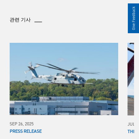
Give Feedback
관련 기사 ___
SEP 26, 2025
JUL 1
PRESS RELEASE
THIR