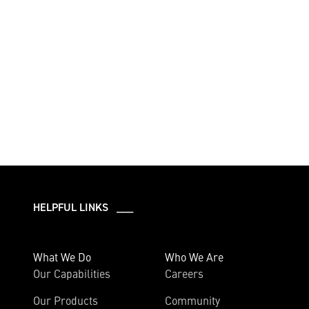
HELPFUL LINKS ___
What We Do
Who We Are
Our Capabilities
Careers
Our Products
Community