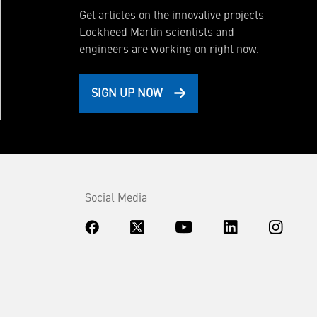
Get articles on the innovative projects
Lockheed Martin scientists and
engineers are working on right now.
SIGN UP NOW
Social Media