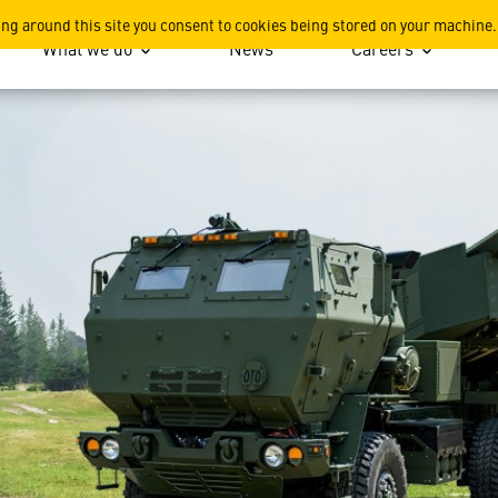
HIMA) يتجاوز مليوني ساعة عمل
ing around this site you consent to cookies being stored on your machine.
What we do
News
Careers