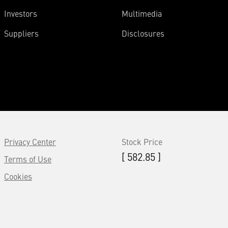
Investors
Multimedia
Suppliers
Disclosures
Privacy Center
Stock Price
[ 582.85 ]
Terms of Use
Cookies