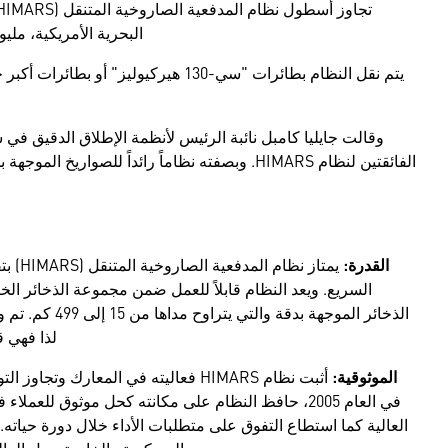
البحرية الأمريكية، مل
يتم نقل النظام بطائرات "سي-130 هيركيو
وقالت جايليا كامبل نائبة الرئيس لأنظمة الإطلاق الدقيق في ش
الفائقتين لنظام HIMARS. وبصفته نظاماً رائداً للص
القدرة:
يمتاز 
الذخائر الموجهة
لذا فهي ق
الموثوقية:
أثبت نظام HIMARS فعاليته في المعار
في العام 2005، حافظ النظام على مكانته كحل موثوق للع