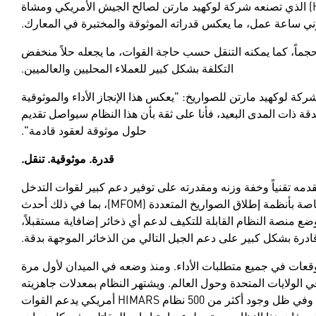
تجاوز أسطول نظام المدفعية الصاروخية المتنقل (HIMARS) الذي تصنعه شركة لوكهيد مارتن لصالح الجيش الأمريكي ومشاة
يوني ساعة عمل، ما يعكس قدراته الموثوقة والمختبرة في المعارك.
ليز" أو بطائرات أكبر حجماً، كما يمكنه التنقل حسب حاجة القوات، ما يجعله حلاً منخفض
التكلفة بشكل كبير للعملاء المحليين والعالميين.
ركة لوكهيد مارتن للصواريخ: "يعكس هذا الإنجاز الأداء والموثوقية
واريخ الموجهة بدقة ذات المدى البعيد، فأنا على ثقة بأن هذا النظام سيواصل تقديم
حلول موثوقة لعقود قادمة".
قدرة. موثوقية. تنقل.
نظام المدفعية الصاروخية المتنقل (HIMARS) بتقدمه تقنياً وخفة وزنه ومقدرته على توفير دعم كبير لقوات التدخل
السريع. ويعد النظام قابلاً للعمل ضمن مجموعة الذخائر الخاصة بأنظمة إطلاق الصواريخ المتعددة (MFOM)، بما في ذلك أحدث
 بدقة والتي يتراوح مداها من 15 إلى 499 كم. تم وضع منصة النظام القابلة للتكيف لدعم أي ذخائر إضافاية مستقبلاً،
ادرة بشكل كبير على دعم الجيل التالي من الذخائر الموجهة بدقة.
ك وتجاوز التوقعات في جميع متطلبات الأداء. ومنذ وضعه في الميدان لأول مرة
ملاء في الولايات المتحدة وحول العالم. ويشتهر النظام بمعدلات جاهزيته
العالية كما استطاع التفوق على متطلبات الأداء خلال دورة حياته. وفي ظل وجود أكثر من 500 نظام HIMARS أمريكي يدعم القوات